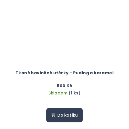
Tkané bavlněné utěrky - Puding a karamel
600 Kč
Skladem
(1 ks)
Do košíku