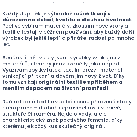
á
o
d
v
Každý doplněk je výhradně
ručně tkaný s
a
á
důrazem na detail, kvalitu a dlouhou životnost
.
n
c
Pečlivě vybírám materiály, zkouším nové vzory a
í
í
textilie testuji v běžném používání, aby každý další
p
výrobek byl ještě lepší a přinášel radost po mnoho
r
let.
v
k
Součástí mé tvorby jsou i výrobky vznikající z
materiálů, které by jinak skončily jako odpad.
y
Využívám zbytky látek, textilní ořezy i materiál
v
vznikající při tkaní a dávám jim nový život. Díky
ý
tomu vznikají
originální textilie s příběhem a
p
menším dopadem na životní prostředí.
i
s
Ručně tkané textilie v sobě nesou přirozené stopy
u
ruční práce – drobné nepravidelnosti v barvě,
struktuře či rozměru. Nejde o vady, ale o
charakteristický znak poctivého řemesla, díky
kterému je každý kus skutečný originál.