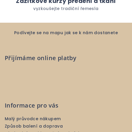
Zážitkové kurzy předení a tkaní
vyzkoušejte tradiční řemesla
Z
á
Podívejte se na mapu jak se k nám dostanete
p
a
Přijímáme online platby
t
í
Informace pro vás
Malý průvodce nákupem
Způsob balení a doprava