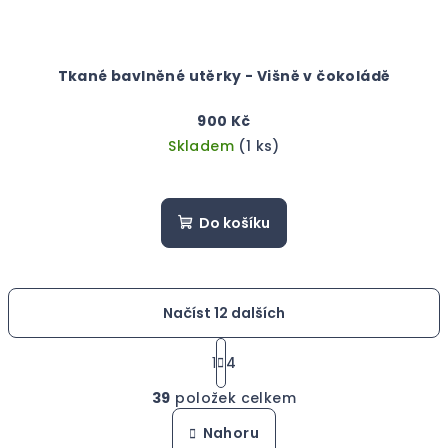
Tkané bavlněné utěrky - Višně v čokoládě
900 Kč
Skladem
(1 ks)
Do košíku
Načíst 12 dalších
S
t
1
4
O
r
39
položek celkem
á
v
n
l
Nahoru
k