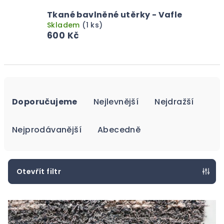
Tkané bavlněné utěrky - Vafle
Skladem
(1 ks)
600 Kč
Ř
a
Doporučujeme
Nejlevnější
Nejdražší
z
e
Nejprodávanější
Abecedně
n
í
p
Otevřít filtr
r
V
o
ý
d