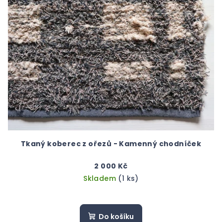
p
u
i
k
s
t
p
ů
r
o
d
u
k
t
ů
Tkaný koberec z ořezů - Kamenný chodníček
2 000 Kč
Skladem
(1 ks)
Do košíku