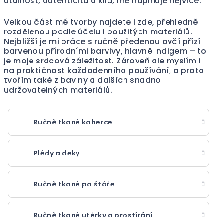
útulnost, autenticitu a klid, mě naplňuje nejvíce.
Velkou část mé tvorby najdete i zde, přehledně
rozdělenou podle účelu i použitých materiálů.
Nejbližší je mi práce s ručně předenou ovčí přízí
barvenou přírodními barvivy, hlavně indigem – to
je moje srdcová záležitost. Zároveň ale myslím i
na praktičnost každodenního používání, a proto
tvořím také z bavlny a dalších snadno
udržovatelných materiálů.
Ručně tkané koberce
Plédy a deky
Ručně tkané polštáře
Ručně tkané utěrky a prostírání