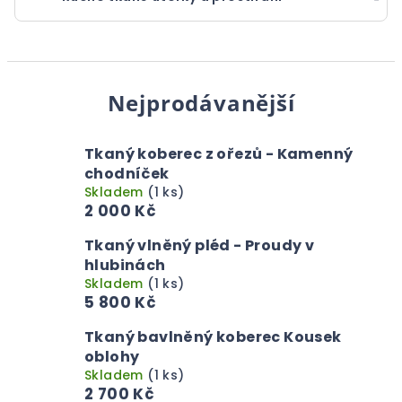
Nejprodávanější
Tkaný koberec z ořezů - Kamenný
chodníček
Skladem
(1 ks)
2 000 Kč
Tkaný vlněný pléd - Proudy v
hlubinách
Skladem
(1 ks)
5 800 Kč
Tkaný bavlněný koberec Kousek
oblohy
Skladem
(1 ks)
2 700 Kč