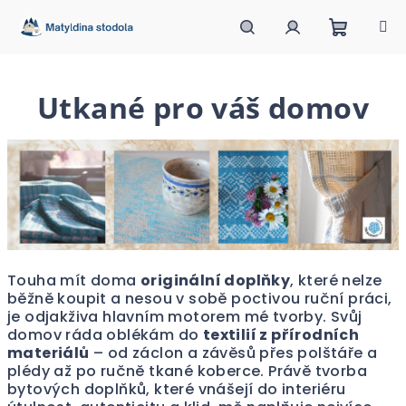
Přejít
na
obsah
Nákupn
Hledat
Přihlášení
Utkané pro váš domov
košík
Touha mít doma
originální doplňky
, které nelze
běžně koupit a nesou v sobě poctivou ruční práci,
je odjakživa hlavním motorem mé tvorby. Svůj
domov ráda oblékám do
textilií z přírodních
materiálů
– od záclon a závěsů přes polštáře a
plédy až po ručně tkané koberce. Právě tvorba
bytových doplňků, které vnášejí do interiéru