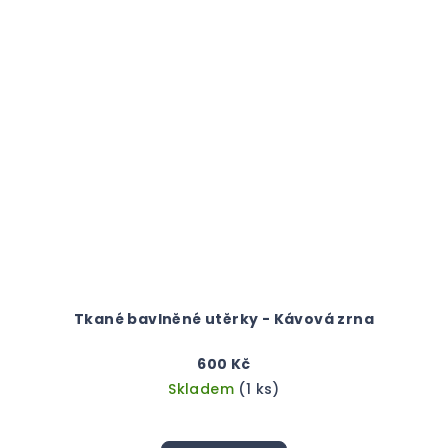
Tkané bavlněné utěrky - Kávová zrna
600 Kč
Skladem
(1 ks)