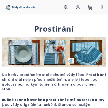
Přejít
na
obsah
Nákupn
Hledat
Přihlášení
Prostírání
košík
Na hezky prostřeném stole chutná vždy lépe.
Prostírání
chrání stůl nejen před znečištěním, ale je i tepelnou
izolací mezi horkým talířem či hrnkem a povrchem
stolu.
Ručně tkaná bavlněná prostírání z mé autorské dílny
jsou vždy originální a funkční. Stanou se hezkým