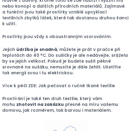
hlavně z bavlny. Kromě toho se zde nabízí i využití lnu
nebo konopí a dalších přírodních materiálů. Zajímavé
a funkční jsou také prostírky vzniklé upcyklací
textilních zbytků látek, které tak dostanou druhou šanci
k užití.
Prostírky jsou vždy s oboustranným vzorováním.
Jejich
údržba je snadná
, můžete je prát v pračce při
teplotách do 40 °C. Do sušičky je ale nedávejte, srážela
by se jejich velikost. Pokud je budete sušit pěkně
srovnané na sušáku, nemusíte je dále žehlit. Ušetříte
tak energii svou i tu elektrickou.
Více k péči ZDE:
Jak pečovat o ručně tkané textilie
Prostírání je
také ten druh textilie, který vám
mohu
zhotovit na zakázku
přesně na míru vašemu
domovu, jak rozměrem, tak barvou i materiálem.