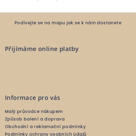
Z
á
Podívejte se na mapu jak se k nám dostanete
p
a
Přijímáme online platby
t
í
Informace pro vás
Malý průvodce nákupem
Způsob balení a doprava
Obchodní a reklamační podmínky
Podmínky ochrany osobních údajů