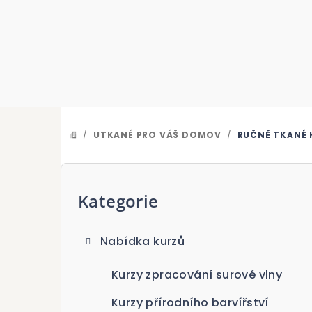
Přejít
na
obsah
/
UTKANÉ PRO VÁŠ DOMOV
/
RUČNĚ TKANÉ
DOMŮ
P
o
Kategorie
Přeskočit
kategorie
s
Nabídka kurzů
t
r
Kurzy zpracování surové vlny
a
Kurzy přírodního barvířství