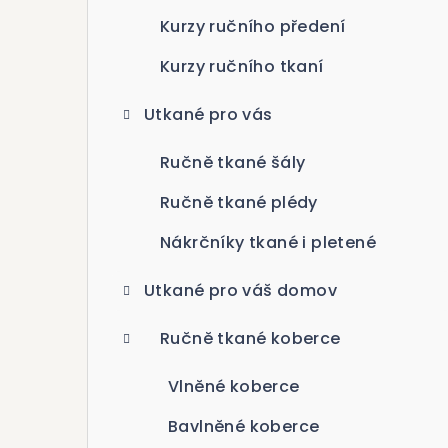
n
Kurzy ručního předení
n
Kurzy ručního tkaní
í
Utkané pro vás
p
Ručně tkané šály
a
Ručně tkané plédy
n
Nákrčníky tkané i pletené
e
l
Utkané pro váš domov
Ručně tkané koberce
Vlněné koberce
Bavlněné koberce