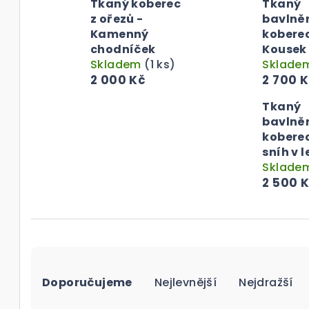
Tkaný koberec
Tkaný
z ořezů -
bavlně
Kamenný
kobere
chodníček
Kousek
Skladem
(1 ks)
Sklade
2 000 Kč
2 700 
Tkaný
bavlně
koberec
sníh v l
Sklade
2 500 
Ř
Doporučujeme
Nejlevnější
Nejdražší
a