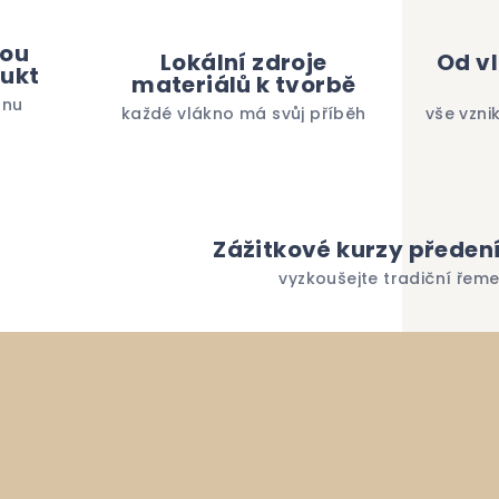
kou
Lokální zdroje
Od v
dukt
materiálů k tvorbě
onu
každé vlákno má svůj příběh
vše vzni
Zážitkové kurzy předení
vyzkoušejte tradiční řeme