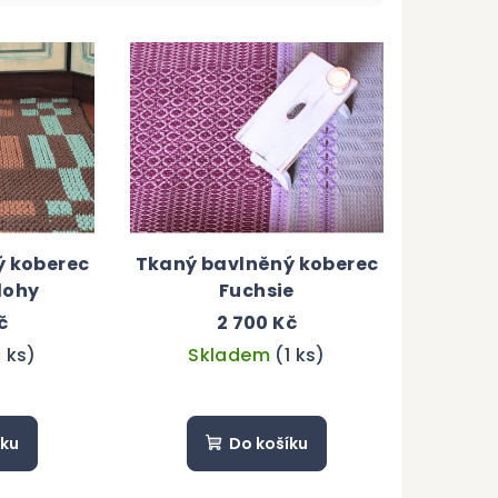
ý koberec
Tkaný bavlněný koberec
lohy
Fuchsie
č
2 700 Kč
1 ks)
Skladem
(1 ks)
íku
Do košíku