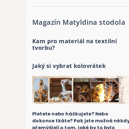
Magazín Matyldina stodola
Kam pro materiál na textilní
tvorbu?
Jaký si vybrat kolovrátek
Pletete nebo háčkujete? Nebo
dokonce tkáte? Pak jste možná někd
přemýšleli o tom, jaké by to bylo