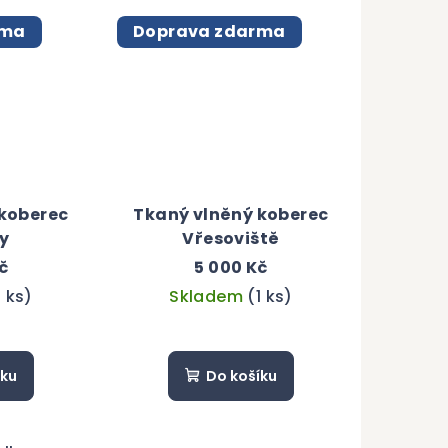
rma
Doprava zdarma
 koberec
Tkaný vlněný koberec
ky
Vřesoviště
č
5 000 Kč
1 ks)
Skladem
(1 ks)
íku
Do košíku