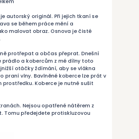
elkem
 autorský originál. Při jejich tkaní se
tava se během práce mění a
jako malovat obraz. Osnova je čisté
.
ýdně protřepat a občas přeprat. Dnešní
né prádlo a kobercům z mé dílny toto
jnižší otáčky ždímání, aby se vlákna
 praní vlny. Bavlněné koberce lze prát v
prostředku. Koberce je nutné sušit
tranách. Nejsou opatřené nátěrem z
. Tomu předejdete protiskluzovou