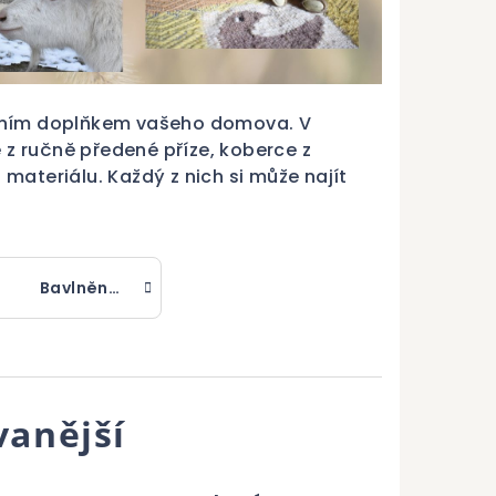
kčním doplňkem vašeho domova. V
 z ručně předené příze, koberce z
ateriálu. Každý z nich si může najít
Bavlněné koberce
anější