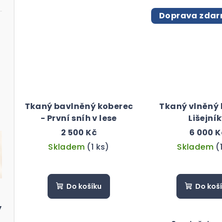
t
Doprava zda
ů
Tkaný bavlněný koberec
Tkaný vlněný
- První sníh v lese
Lišejní
2 500 Kč
6 000 K
Skladem
(1 ks)
Skladem
(
Do košíku
Do koš
y