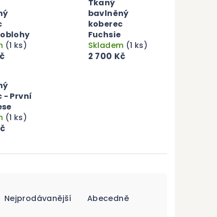
Tkaný
ný
bavlněný
c
koberec
 oblohy
Fuchsie
m
(1 ks)
Skladem
(1 ks)
Kč
2 700 Kč
ný
 - První
ese
m
(1 ks)
Kč
Nejprodávanější
Abecedně