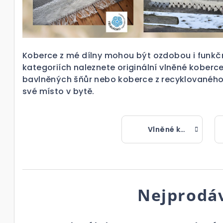
Koberce z mé dílny mohou být ozdobou i fun
kategoriích naleznete originální vlněné koberce
bavlněných šňůr nebo koberce z recyklovaného m
své místo v bytě.
Vlněné koberce
Nejprodáv