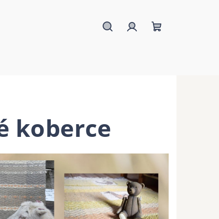
Hledat
Přihlášení
Nákupní
košík
é koberce