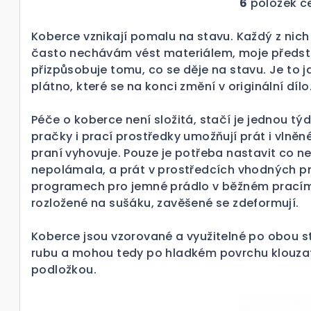
6
položek c
O
v
Koberce vznikají pomalu na stavu. Každý z nich je
l
často nechávám vést materiálem, moje předs
á
přizpůsobuje tomu, co se děje na stavu. Je to 
d
plátno, které se na konci změní v originální dílo
a
Péče o koberce není složitá, stačí je jednou t
c
pračky i prací prostředky umožňují prát i vlně
í
praní vyhovuje. Pouze je potřeba nastavit co ne
p
nepolámala, a prát v prostředcích vhodných pro
r
programech pro jemné prádlo v běžném pracím 
v
rozložené na sušáku, zavěšené se zdeformují.
k
Koberce jsou vzorované a využitelné po obou s
y
rubu a mohou tedy po hladkém povrchu klouzat
v
podložkou.
ý
p