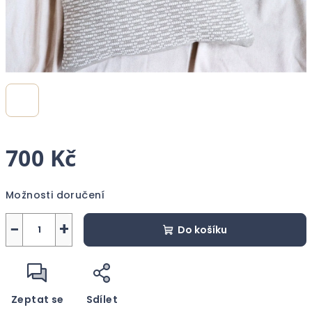
700 Kč
Měrná
Možnosti doručení
cena:
−
+
Do košíku
Zeptat se
Sdílet