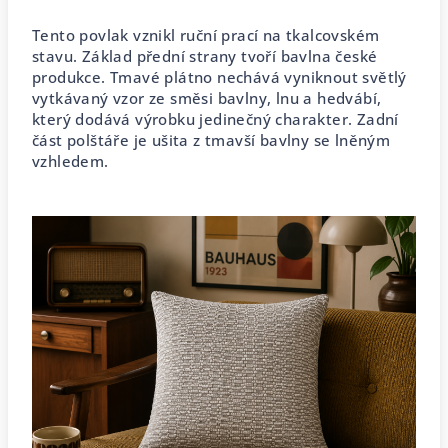
Tento povlak vznikl ruční prací na tkalcovském
stavu. Základ přední strany tvoří bavlna české
produkce. Tmavé plátno nechává vyniknout světlý
vytkávaný vzor ze směsi bavlny, lnu a hedvábí,
který dodává výrobku jedinečný charakter. Zadní
část polštáře je ušita z tmavší bavlny se lněným
vzhledem.