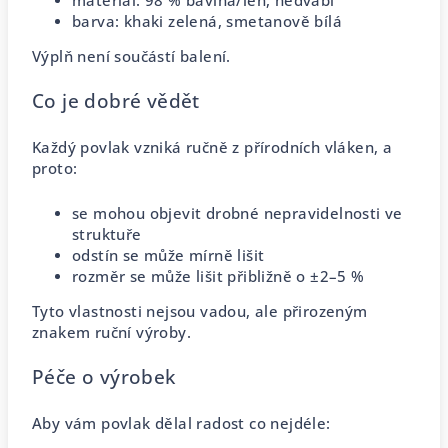
materiál: 98 % bavlna/len, hedvábí
barva: khaki zelená, smetanově bílá
Výplň není součástí balení.
Co je dobré vědět
Každý povlak vzniká ručně z přírodních vláken, a
proto:
se mohou objevit drobné nepravidelnosti ve
struktuře
odstín se může mírně lišit
rozměr se může lišit přibližně o ±2–5 %
Tyto vlastnosti nejsou vadou, ale přirozeným
znakem ruční výroby.
Péče o výrobek
Aby vám povlak dělal radost co nejdéle: