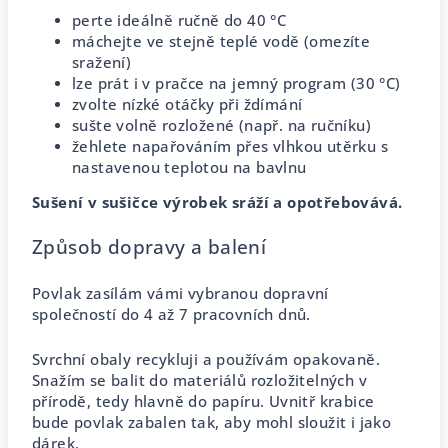
perte ideálně ručně do 40 °C
máchejte ve stejně teplé vodě (omezíte
sražení)
lze prát i v pračce na jemný program (30 °C)
zvolte nízké otáčky při ždímání
sušte volně rozložené (např. na ručníku)
žehlete napařováním přes vlhkou utěrku s
nastavenou teplotou na bavlnu
Sušení v sušičce výrobek sráží a opotřebovává.
Způsob dopravy a balení
Povlak zasílám vámi vybranou dopravní
společností do 4 až 7 pracovních dnů.
Svrchní obaly recykluji a používám opakovaně.
Snažím se balit do materiálů rozložitelných v
přírodě, tedy hlavně do papíru. Uvnitř krabice
bude povlak zabalen tak, aby mohl sloužit i jako
dárek.