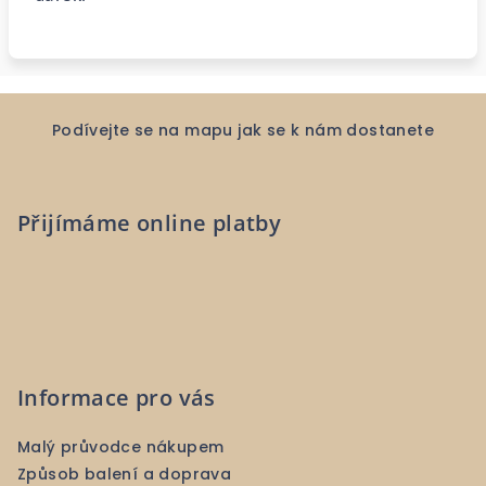
Z
á
Podívejte se na mapu jak se k nám dostanete
p
a
Přijímáme online platby
t
í
Informace pro vás
Malý průvodce nákupem
Způsob balení a doprava