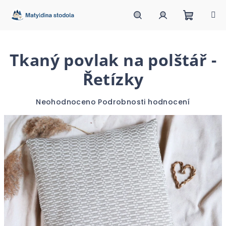
Přejít
na
obsah
Nákupn
Hledat
Přihlášení
Tkaný povlak na polštář -
košík
Řetízky
Průměrné
Neohodnoceno
Podrobnosti hodnocení
hodnocení
produktu
je
0,0
z
5
hvězdiček.