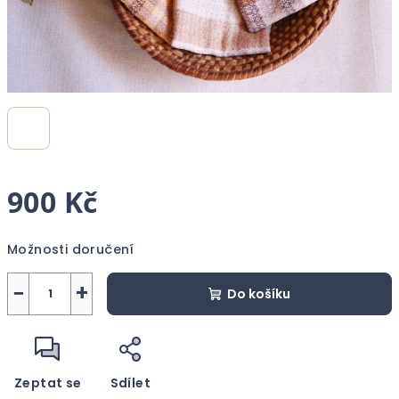
900 Kč
Měrná
Možnosti doručení
cena:
−
+
Do košíku
Zeptat se
Sdílet