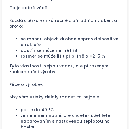
Co je dobré vědět
Každá utěrka vzniká ručně z přírodních vláken, a
proto:
se mohou objevit drobné nepravidelnosti ve
struktuře
odstín se může mírně lišit
rozměr se může lišit přibližně o ±2–5 %
Tyto vlastnosti nejsou vadou, ale přirozeným
znakem ruční výroby.
Péče o výrobek
Aby vám utěrky dělaly radost co nejdéle:
perte do 40 °C
žehlení není nutné, ale chcete-li, žehlete
napařováním s nastavenou teplotou na
bavlnu