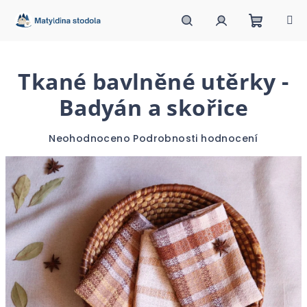
Přejít
na
obsah
Nákupn
Hledat
Přihlášení
Tkané bavlněné utěrky -
košík
Badyán a skořice
Průměrné
Neohodnoceno
Podrobnosti hodnocení
hodnocení
produktu
je
0,0
z
5
hvězdiček.