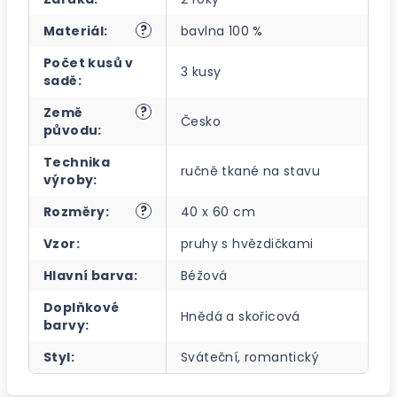
?
Materiál
:
bavlna 100 %
Počet kusů v
3 kusy
sadě
:
?
Země
Česko
původu
:
Technika
ručně tkané na stavu
výroby
:
?
Rozměry
:
40 x 60 cm
Vzor
:
pruhy s hvězdičkami
Hlavní barva
:
Béžová
Doplňkové
Hnědá a skořicová
barvy
:
Styl
:
Sváteční, romantický