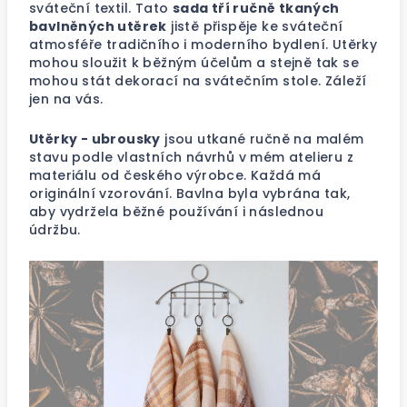
sváteční textil. Tato
sada tří ručně tkaných
bavlněných utěrek
jistě přispěje ke sváteční
atmosféře tradičního i moderního bydlení. Utěrky
mohou sloužit k běžným účelům a stejně tak se
mohou stát dekorací na svátečním stole. Záleží
jen na vás.
Utěrky - ubrousky
jsou utkané ručně na malém
stavu podle vlastních návrhů v mém atelieru z
materiálu od českého výrobce. Každá má
originální vzorování. Bavlna byla vybrána tak,
aby vydržela běžné používání i následnou
údržbu.