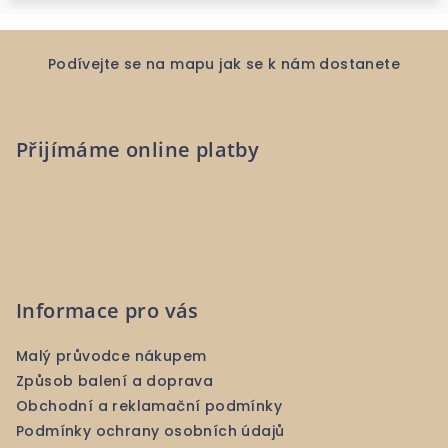
Z
á
Podívejte se na mapu jak se k nám dostanete
p
a
Přijímáme online platby
t
í
Informace pro vás
Malý průvodce nákupem
Způsob balení a doprava
Obchodní a reklamační podmínky
Podmínky ochrany osobních údajů