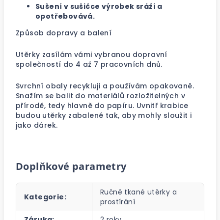
Sušení v sušičce výrobek sráží a
opotřebovává.
Způsob dopravy a balení
Utěrky zasílám vámi vybranou dopravní
společností do 4 až 7 pracovních dnů.
Svrchní obaly recykluji a používám opakovaně.
Snažím se balit do materiálů rozložitelných v
přírodě, tedy hlavně do papíru. Uvnitř krabice
budou utěrky zabalené tak, aby mohly sloužit i
jako dárek.
Doplňkové parametry
Ručně tkané utěrky a
Kategorie
:
prostírání
Záruka
:
2 roky