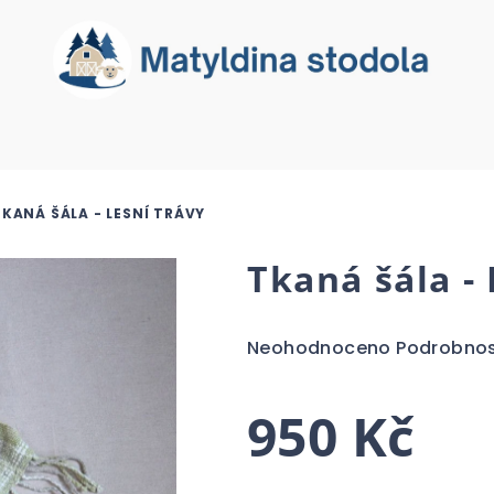
TKANÁ ŠÁLA - LESNÍ TRÁVY
Tkaná šála - 
Průměrné
Neohodnoceno
Podrobnos
hodnocení
produktu
950 Kč
je
0,0
z
Měrná