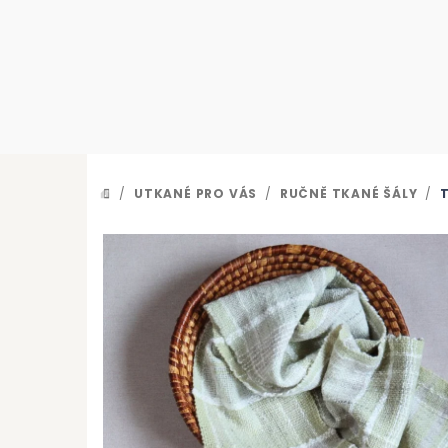
Přejít
na
obsah
/
UTKANÉ PRO VÁS
/
RUČNĚ TKANÉ ŠÁLY
/
DOMŮ