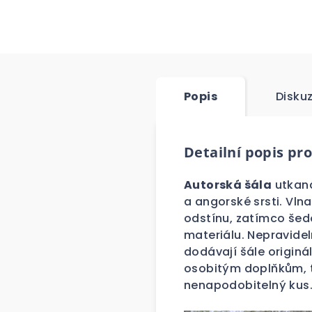
Popis
Disku
Detailní popis pr
Autorská šála
utkaná
a angorské srsti. Vln
odstínu, zatímco šed
materiálu. Nepravidel
dodávají šále originá
osobitým doplňkům, t
nenapodobitelný kus