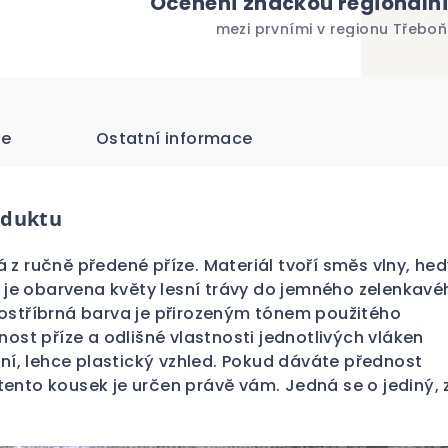
Ocenění značkou regionáln
mezi prvními v regionu Třebo
ze
Ostatní informace
oduktu
 z ručně předené příze. Materiál tvoří směs vlny, he
a je obarvena květy lesní trávy do jemného zelenkavé
ostříbrná barva je přirozeným tónem použitého
nost příze a odlišné vlastnosti jednotlivých vláken
lní, lehce plastický vzhled. Pokud dáváte přednost
ento kousek je určen právě vám. Jedná se o jediný, 
.