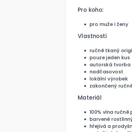
Pro koho:
pro muže i ženy
Vlastnosti
ručně tkaný orig
pouze jeden kus
autorská tvorba
nadčasovost
lokální výrobek
zakončený ručně
Materiál
100% vlna ručně 
barvené rostlin
hřejivá a prodyš