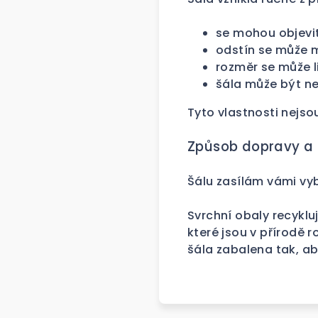
se mohou objevit
odstín se může m
rozměr se může li
šála může být ne
Tyto vlastnosti nejso
Způsob dopravy a 
Šálu zasílám vámi vy
Svrchní obaly recyklu
které jsou v přírodě 
šála zabalena tak, ab