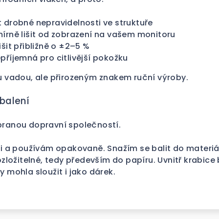
 drobné nepravidelnosti ve struktuře
írně lišit od zobrazení na vašem monitoru
šit přibližně o ±2–5 %
příjemná pro citlivější pokožku
u vadou, ale přirozeným znakem ruční výroby.
balení
branou dopravní společností.
ji a používám opakovaně. Snažím se balit do materiá
rozložitelné, tedy především do papíru. Uvnitř krabice
y mohla sloužit i jako dárek.