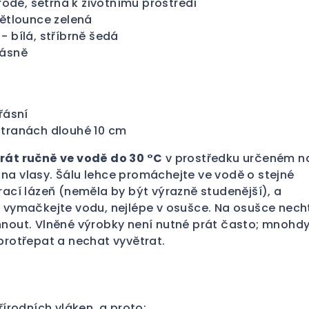
írodě, šetrná k životnímu prostředí
větlounce zelená
- bílá, stříbrně šedá
řásně
řásní
stranách dlouhé 10 cm
rát ručně ve vodě do 30 °C
v prostředku určeném n
na vlasy. Šálu lehce promáchejte ve vodě o stejné
rací lázeň (neměla by být výrazně studenější), a
ě vymačkejte vodu, nejlépe v osušce. Na osušce nech
hnout. Vlněné výrobky není nutné prát často; mnohd
protřepat a nechat vyvětrat.
řírodních vláken, a proto: