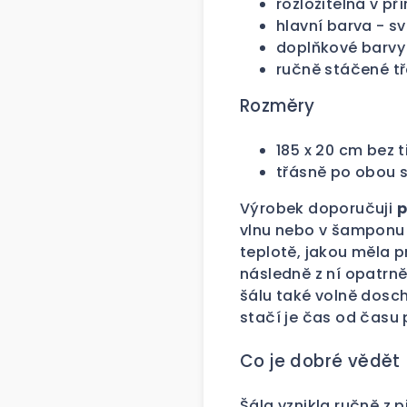
rozložitelná v př
hlavní barva - s
doplňkové barvy 
ručně stáčené t
Rozměry
185 x 20 cm bez t
třásně po obou 
Výrobek doporučuji
p
vlnu nebo v šamponu 
teplotě, jakou měla p
následně z ní opatrn
šálu také volně dosc
stačí je čas od času 
Co je dobré vědět
Šála vznikla ručně z p