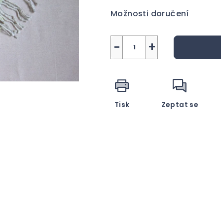
5
cena:
Možnosti doručení
hvězdiček.
−
+
Tisk
Zeptat se