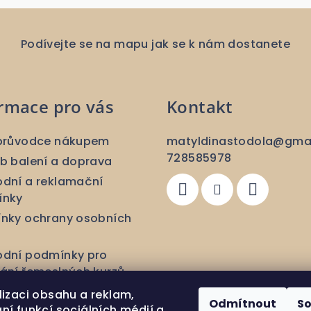
Podívejte se na mapu jak se k nám dostanete
rmace pro vás
Kontakt
průvodce nákupem
matyldinastodola
@
gma
728585978
b balení a doprava
dní a reklamační
ínky
nky ochrany osobních
dní podmínky pro
ání řemeslných kurzů
dní a reklamační
lizaci obsahu a reklam,
Odmítnout
S
nky pro ručně tkané
ní funkcí sociálních médií a