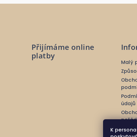
Z
á
p
a
Přijímáme online
Info
t
platby
Malý 
í
Způso
Obcho
podm
Podmí
údajů
Obcho
pořád
Obcho
K persona
podmí
poskytová