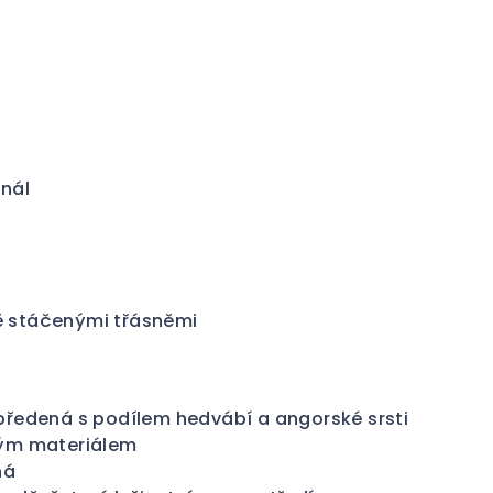
inál
 stáčenými třásněmi
předená s podílem hedvábí a angorské srsti
ným materiálem
ná