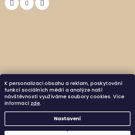
K personalizaci obsahu a reklam, poskytování
funkcí sociálních médií a analýze naší
návštěvnosti využíváme soubory cookies. Více
informací
zde
.
Matyldina stodola na Instagramu
Nastavení
Copyright 2026
Matyldina stodola
. Všechna práva
vyhrazena.
Upravit nastavení cookies