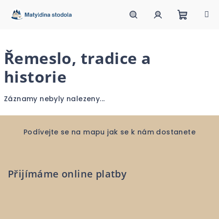
Přejít
na
obsah
Nákupn
Hledat
Přihlášení
Řemeslo, tradice a
košík
historie
Záznamy nebyly nalezeny...
Z
á
Podívejte se na mapu jak se k nám dostanete
p
a
Přijímáme online platby
t
í