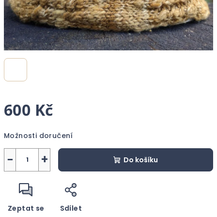
600 Kč
Měrná
Možnosti doručení
cena:
−
+
Do košíku
Zeptat se
Sdílet