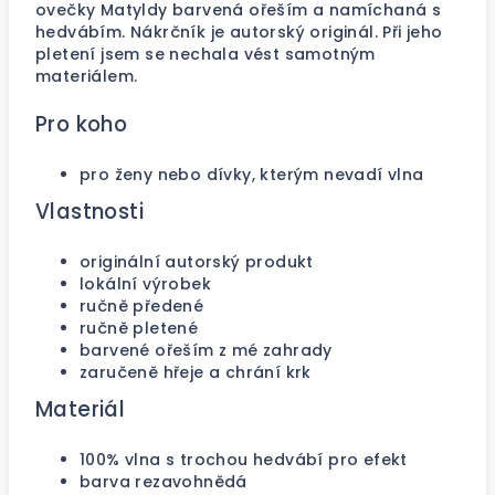
ovečky Matyldy barvená ořeším a namíchaná s
hedvábím. Nákrčník je autorský originál. Při jeho
pletení jsem se nechala vést samotným
materiálem.
Pro koho
pro ženy nebo dívky, kterým nevadí vlna
Vlastnosti
originální autorský produkt
lokální výrobek
ručně předené
ručně pletené
barvené ořeším z mé zahrady
zaručeně hřeje a chrání krk
Materiál
100% vlna s trochou hedvábí pro efekt
barva rezavohnědá