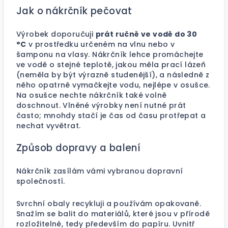
Jak o nákrčník pečovat
Výrobek doporučuji
prát ručně ve vodě do 30
°C
v prostředku určeném na vlnu nebo v
šamponu na vlasy. Nákrčník lehce promáchejte
ve vodě o stejné teplotě, jakou měla prací lázeň
(neměla by být výrazně studenější), a následně z
něho opatrně vymačkejte vodu, nejlépe v osušce.
Na osušce nechte nákrčník také volně
doschnout. Vlněné výrobky není nutné prát
často; mnohdy stačí je čas od času protřepat a
nechat vyvětrat.
Způsob dopravy a balení
Nákrčník zasílám vámi vybranou dopravní
společností.
Svrchní obaly recykluji a používám opakovaně.
Snažím se balit do materiálů, které jsou v přírodě
rozložitelné, tedy především do papíru. Uvnitř