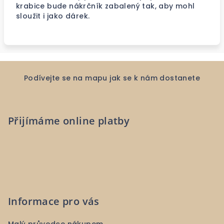
krabice bude nákrčník zabalený tak, aby mohl
sloužit i jako dárek.
Z
á
Podívejte se na mapu jak se k nám dostanete
p
a
Přijímáme online platby
t
í
Informace pro vás